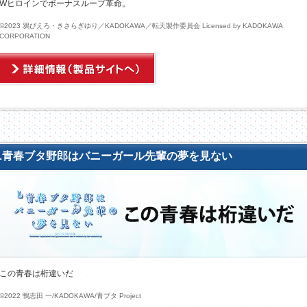
Wヒロインでボーナスループ革命。
©2023 鴉ぴえろ・きさらぎゆり／KADOKAWA／転天製作委員会 Licensed by KADOKAWA
CORPORATION
L青春ブタ野郎はバニーガール先輩の夢を見ない
この青春は桁違いだ
©2022 鴨志田 一/KADOKAWA/青ブタ Project