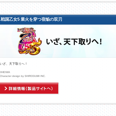
L戦国乙女5 業火を穿つ宿焔の双刃
いざ、天下取りへ！
©HEIWA
Character design by SHIROGUMI INC.