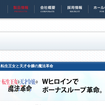
L転生王女と天才令嬢の魔法革命